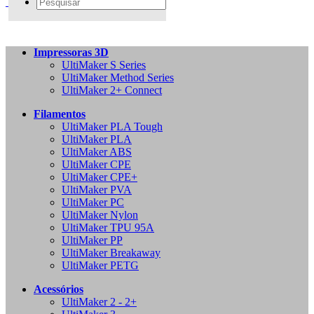
Impressoras 3D
UltiMaker S Series
UltiMaker Method Series
UltiMaker 2+ Connect
Filamentos
UltiMaker PLA Tough
UltiMaker PLA
UltiMaker ABS
UltiMaker CPE
UltiMaker CPE+
UltiMaker PVA
UltiMaker PC
UltiMaker Nylon
UltiMaker TPU 95A
UltiMaker PP
UltiMaker Breakaway
UltiMaker PETG
Acessórios
UltiMaker 2 - 2+