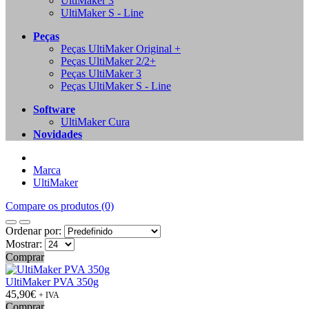
UltiMaker 3
UltiMaker S - Line
Peças
Peças UltiMaker Original +
Peças UltiMaker 2/2+
Peças UltiMaker 3
Peças UltiMaker S - Line
Software
UltiMaker Cura
Novidades
Marca
UltiMaker
Compare os produtos (0)
Ordenar por:
Mostrar:
Comprar
UltiMaker PVA 350g
45,90€
+ IVA
Comprar