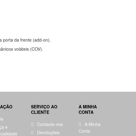
a porta da frente (add-on).
gânicos voláteis (COV).
MAÇÃO
SERVIÇO AO
A MINHA
CLIENTE
CONTA
ós
Contacte-nos
A Minha
ça e
Conta
Devoluções
cialidade