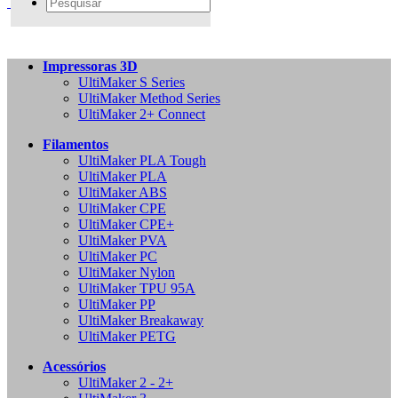
Impressoras 3D
UltiMaker S Series
UltiMaker Method Series
UltiMaker 2+ Connect
Filamentos
UltiMaker PLA Tough
UltiMaker PLA
UltiMaker ABS
UltiMaker CPE
UltiMaker CPE+
UltiMaker PVA
UltiMaker PC
UltiMaker Nylon
UltiMaker TPU 95A
UltiMaker PP
UltiMaker Breakaway
UltiMaker PETG
Acessórios
UltiMaker 2 - 2+