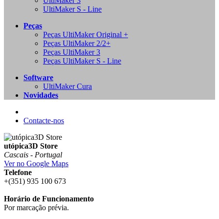
UltiMaker 3
UltiMaker S - Line
Peças
Peças UltiMaker Original +
Peças UltiMaker 2/2+
Peças UltiMaker 3
Peças UltiMaker S - Line
Software
UltiMaker Cura
Novidades
Contacte-nos
utópica3D Store
Cascais - Portugal
Ver no Google Maps
Telefone
+(351) 935 100 673
Horário de Funcionamento
Por marcação prévia.