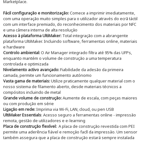
Marketplace.
Fácil configuração e monitorização:
Comece a imprimir imediatamente,
com uma operação muito simples para o utilizador através do ecrã táctil
com um interface premiado, do reconhecimento dos materiais por NFC
e uma câmera interna de alta resolução
Acesso à plataforma UltiMaker:
Total integração com a abrangente
plataforma UltiMaker. Incluindo software, ferramentas online, materiais
e hardware
Controlo ambiental:
O Air Manager integrado filtra até 95% das UFPs,
enquanto mantém o volume de construção a uma temperatura
controlada e optimizada
Nivelamento activo avançado:
Fiabilidade da adesão da primeira
camada, permite um funcionamento autónomo
Vasta gama de materiais:
Utilize praticamente qualquer material com o
nosso sistema de filamento aberto, desde materiais técnicos a
compósitos incluindo de metal
Grande volume de construção:
Aumente de escala, com peças maiores
ou com produção em série
Ligação em rede:
Imprima via Wi-Fi, LAN, cloud, ou pen USB
UltiMaker Essentials
: Acesso seguro a ferramentas online - impressão
remota, gestão de utilizadores e e-learning
Placa de construção flexível:
A placa de construção revestida com PEI
permite uma aderência fiável e remoção facll da impressão. Um sensor
também assegura que a placa de construção estará sempre instalada