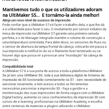
Mantivemos tudo o que os utilizadores adoram
na UltiMaker S5… E tornámo-la ainda melhor!
Atinja um novo nível de sucesso de impressão
Pode confiar que a UltiMaker S7 irá fazer o trabalho dela, o que lhe dá
a si a liberdade para fazer o seu. O nivelamento por sensor indutivo da
mesa de impressão na UltiMaker S7 garante uma primeira camada
perfeita, e o Air Manager integrado mantém o volume de construção a
uma temperatura controlada. Para além disso, os sensores de fluxo ou
o sensor de abertura da tampa frontal da cabeça, colocarão em pausa a
sua impressão e notificá-lo-ão se o filamento tiver terminado ou se
houver algo que possa vir a provocar uma "inundação" da cabeça de
impressão.
Compatibilidade total
A UltiMaker S7 é a sua porta de acesso a toda a plataforma UltiMaker.
Se já tem uma UltiMaker S5, toda a sua biblioteca digital de ficheiros de
impressão da S5 funcionarão correctamente na S7 - sem necessidade de
seccionar novamente,
e tem acesso a todas as ferramentas
necessárias para iniciar a impressão 3D - Faça a gestão e a
monitorização das suas impressões de forma segura com a UltiMaker
Digital Factory, aumente os seus conhecimentos de impressão 3D com
cursos de e-learning profissionais na UltiMaker Academy, e escolha
entre centenas de materiais e plugins utilizando o UltiMaker