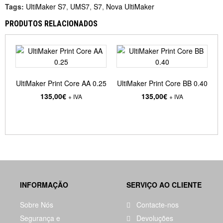
Tags:
UltiMaker S7
,
UMS7
,
S7
,
Nova UltiMaker
PRODUTOS RELACIONADOS
UltiMaker Print Core AA 0.25
UltiMaker Print Core BB 0.40
U
135,00€
135,00€
+ IVA
+ IVA
INFORMAÇÃO
SERVIÇO AO CLIENTE
Sobre Nós
Contacte-nos
Segurança e
Devoluções