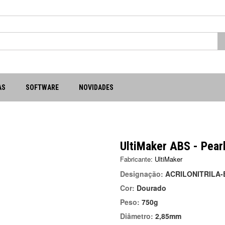
AS
SOFTWARE
NOVIDADES
UltiMaker ABS - Pear
Fabricante:
UltiMaker
Designação:
ACRILONITRILA
Cor:
Dourado
Peso:
750g
Diâmetro:
2,85mm