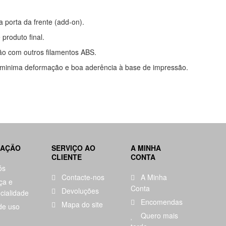
a porta da frente (add-on).
produto final.
ão com outros filamentos ABS.
 minima deformação e boa aderência à base de impressão.
MAÇÃO
SERVIÇO AO
A MINHA
CLIENTE
CONTA
ós
Contacte-nos
A Minha
ça e
Conta
Devoluções
cialidade
Encomendas
Mapa do site
de uso
Quero mais