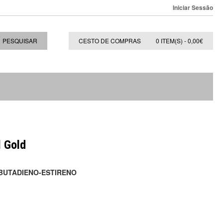
Iniciar Sessão
PESQUISAR
CESTO DE COMPRAS
0 ITEM(S) - 0,00€
l Gold
-BUTADIENO-ESTIRENO