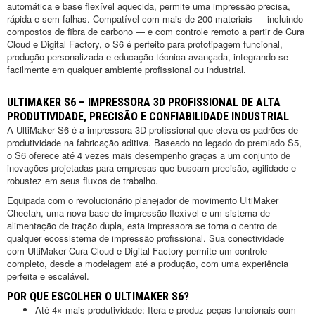
automática e base flexível aquecida, permite uma impressão precisa,
rápida e sem falhas. Compatível com mais de 200 materiais — incluindo
compostos de fibra de carbono — e com controle remoto a partir de Cura
Cloud e Digital Factory, o S6 é perfeito para prototipagem funcional,
produção personalizada e educação técnica avançada, integrando-se
facilmente em qualquer ambiente profissional ou industrial.
ULTIMAKER S6 – IMPRESSORA 3D PROFISSIONAL DE ALTA
PRODUTIVIDADE, PRECISÃO E CONFIABILIDADE INDUSTRIAL
A UltiMaker S6 é a impressora 3D profissional que eleva os padrões de
produtividade na fabricação aditiva. Baseado no legado do premiado S5,
o S6 oferece até 4 vezes mais desempenho graças a um conjunto de
inovações projetadas para empresas que buscam precisão, agilidade e
robustez em seus fluxos de trabalho.
Equipada com o revolucionário planejador de movimento UltiMaker
Cheetah, uma nova base de impressão flexível e um sistema de
alimentação de tração dupla, esta impressora se torna o centro de
qualquer ecossistema de impressão profissional. Sua conectividade
com UltiMaker Cura Cloud e Digital Factory permite um controle
completo, desde a modelagem até a produção, com uma experiência
perfeita e escalável.
POR QUE ESCOLHER O ULTIMAKER S6?
Até 4× mais produtividade: Itera e produz peças funcionais com