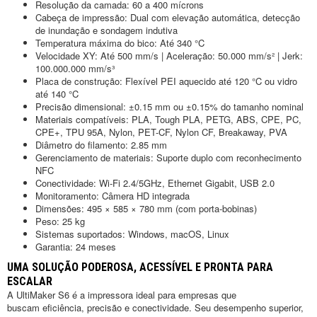
Resolução da camada: 60 a 400 mícrons
Cabeça de impressão: Dual com elevação automática, detecção
de inundação e sondagem indutiva
Temperatura máxima do bico: Até 340 °C
Velocidade XY: Até 500 mm/s | Aceleração: 50.000 mm/s² | Jerk:
100.000.000 mm/s³
Placa de construção: Flexível PEI aquecido até 120 °C ou vidro
até 140 °C
Precisão dimensional: ±0.15 mm ou ±0.15% do tamanho nominal
Materiais compatíveis: PLA, Tough PLA, PETG, ABS, CPE, PC,
CPE+, TPU 95A, Nylon, PET-CF, Nylon CF, Breakaway, PVA
Diâmetro do filamento: 2.85 mm
Gerenciamento de materiais: Suporte duplo com reconhecimento
NFC
Conectividade: Wi-Fi 2.4/5GHz, Ethernet Gigabit, USB 2.0
Monitoramento: Câmera HD integrada
Dimensões: 495 × 585 × 780 mm (com porta-bobinas)
Peso: 25 kg
Sistemas suportados: Windows, macOS, Linux
Garantia: 24 meses
UMA SOLUÇÃO PODEROSA, ACESSÍVEL E PRONTA PARA
ESCALAR
A UltiMaker S6 é a impressora ideal para empresas que
buscam eficiência, precisão e conectividade. Seu desempenho superior,