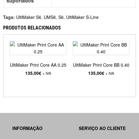
suportados
Tags:
UltiMaker S6
,
UMS6
,
S6
,
UltiMaker S-Line
PRODUTOS RELACIONADOS
UltiMaker Print Core AA 0.25
UltiMaker Print Core BB 0.40
U
135,00€
135,00€
+ IVA
+ IVA
INFORMAÇÃO
SERVIÇO AO CLIENTE