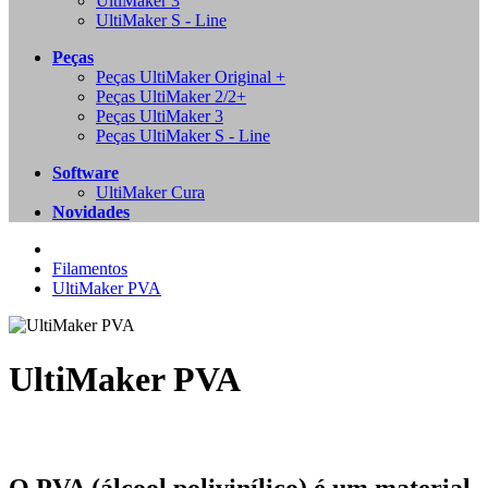
UltiMaker 3
UltiMaker S - Line
Peças
Peças UltiMaker Original +
Peças UltiMaker 2/2+
Peças UltiMaker 3
Peças UltiMaker S - Line
Software
UltiMaker Cura
Novidades
Filamentos
UltiMaker PVA
UltiMaker PVA
O PVA (álcool polivinílico) é um material