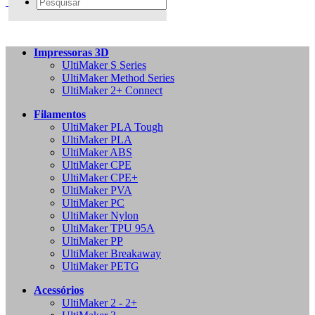
Impressoras 3D
UltiMaker S Series
UltiMaker Method Series
UltiMaker 2+ Connect
Filamentos
UltiMaker PLA Tough
UltiMaker PLA
UltiMaker ABS
UltiMaker CPE
UltiMaker CPE+
UltiMaker PVA
UltiMaker PC
UltiMaker Nylon
UltiMaker TPU 95A
UltiMaker PP
UltiMaker Breakaway
UltiMaker PETG
Acessórios
UltiMaker 2 - 2+